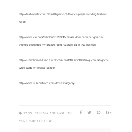
http://fashionista.com/2014/04/game-of-thrones-purple-wedding-fashion-
recap
http://www.ew.com/article/2013/09/15/natalie-dormer-on-her-game-of-
thrones-costumes-my-breasts-dont-naturally-sit-in-that-position
http://stormbornvalkyrie.tumblr.com/post/109662185094/queen-margaery-
tyrell-game-of-thrones-season
http://www.sub-cultured.com/dress-margaery/
,
TAGS :
CINEMA AND FASHION
VESTUARIO DE CINE