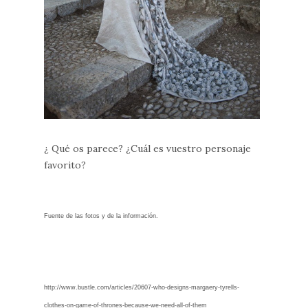
¿ Qué os parece? ¿Cuál es vuestro personaje
favorito?
Fuente de las fotos y de la información.
http://www.bustle.com/articles/20607-who-designs-margaery-tyrells-
clothes-on-game-of-thrones-because-we-need-all-of-them