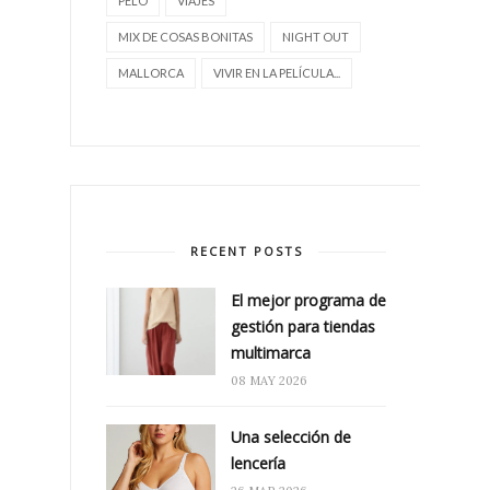
PELO
VIAJES
MIX DE COSAS BONITAS
NIGHT OUT
MALLORCA
VIVIR EN LA PELÍCULA...
RECENT POSTS
El mejor programa de
gestión para tiendas
multimarca
08 MAY 2026
Una selección de
lencería