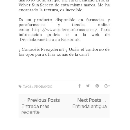
diario lo tiene así que me ha encantado probar
Velvet Sun Screen de esta misma marca. Me ha
encantado la textura, es increíble.
Es un producto disponible en farmacias y
parafarmacias y tiendas online
como
http://www.tudermofarmacia.es/
. Para
información podéis ir a la web de
Dermakosmetic
o su
Facebook
.
¿ Conocéis Frezyderm? ¿ Usáis el contorno de
los ojos para otras zonas de la cara?
TAGS :
PROBANDO
← Previous Posts
Next Posts →
Entrada más
Entrada antigua
reciente