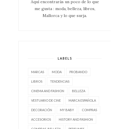
Aquí encontrarás un poco de lo que
me gusta : moda, belleza, libros,
Mallorca y lo que surja.
LABELS
MARCAS
MODA
PROBANDO
LIBROS
TENDENCIAS
CINEMA AND FASHION
BELLEZA
VESTUARIO DE CINE
MARCA ESPAÑOLA
DECORACIÓN
MY BABY
COMPRAS
ACCESORIOS
HISTORY AND FASHION
COMPRAS. BELLEZA
PERFUMES