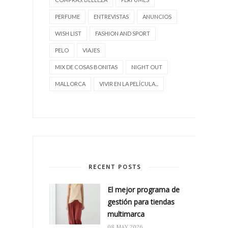
PERFUME
ENTREVISTAS
ANUNCIOS
WISH LIST
FASHION AND SPORT
PELO
VIAJES
MIX DE COSAS BONITAS
NIGHT OUT
MALLORCA
VIVIR EN LA PELÍCULA...
RECENT POSTS
El mejor programa de
gestión para tiendas
multimarca
08 MAY 2026