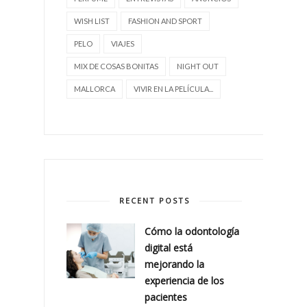
WISH LIST
FASHION AND SPORT
PELO
VIAJES
MIX DE COSAS BONITAS
NIGHT OUT
MALLORCA
VIVIR EN LA PELÍCULA...
RECENT POSTS
Cómo la odontología
digital está
mejorando la
experiencia de los
pacientes