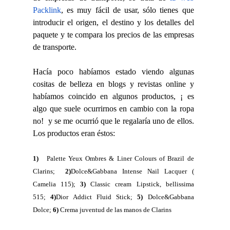
Packlink
, es muy fácil de usar, sólo tienes que
introducir el origen, el destino y los detalles del
paquete y te compara los precios de las empresas
de transporte.
Hacía poco habíamos estado viendo algunas
cositas de belleza en blogs y revistas online y
habíamos coincido en algunos productos, ¡ es
algo que suele ocurrirnos en cambio con la ropa
no! y se me ocurrió que le regalaría uno de ellos.
Los productos eran éstos:
1)
Palette Yeux Ombres & Liner Colours of Brazil de
Clarins;
2)
Dolce&Gabbana Intense Nail Lacquer (
Camelia 115);
3)
Classic cream Lipstick, bellissima
515;
4)
Dior Addict Fluid Stick;
5)
Dolce&Gabbana
Dolce;
6)
Crema juventud de las manos de Clarins