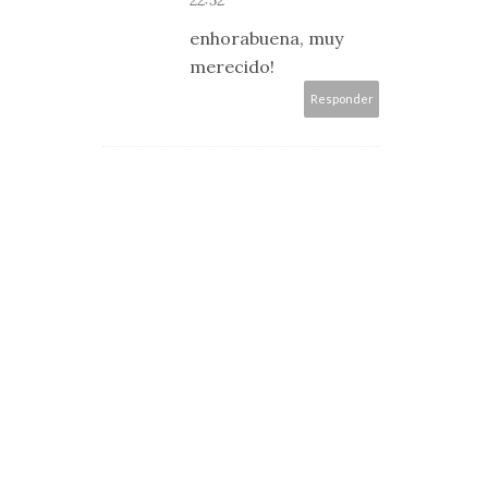
22:52
enhorabuena, muy
merecido!
Responder