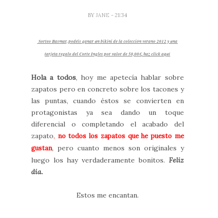
BY
JANE
- 21:34
Sorteo Basmar, podéis ganar un bikini de la colección verano 2012 y una
tarjeta regalo del Corte Ingles por valor de 50,00€
, haz click aquí
Hola a todos
, hoy me apetecía hablar sobre
zapatos pero en concreto sobre los tacones y
las puntas, cuando éstos se convierten en
protagonistas ya sea dando un toque
diferencial o completando el acabado del
zapato
,
no todos los zapatos que he puesto me
, pero cuanto menos son originales y
gustan
luego los hay verdaderamente bonitos.
Feliz
día.
Estos me encantan.