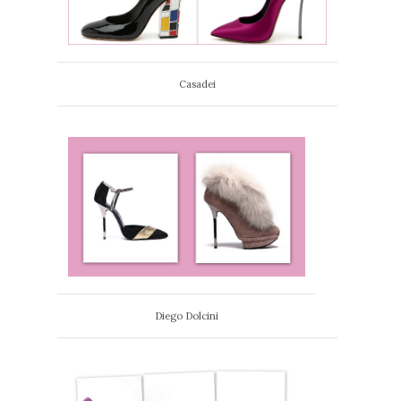
Casadei
Diego Dolcini