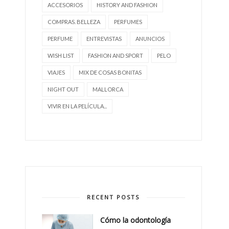
ACCESORIOS
HISTORY AND FASHION
COMPRAS. BELLEZA
PERFUMES
PERFUME
ENTREVISTAS
ANUNCIOS
WISH LIST
FASHION AND SPORT
PELO
VIAJES
MIX DE COSAS BONITAS
NIGHT OUT
MALLORCA
VIVIR EN LA PELÍCULA...
RECENT POSTS
Cómo la odontología