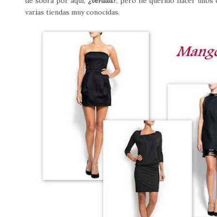
de sobra por aquí,
¿verdad?
, pero he querido hacer unos 
varias tiendas muy conocidas.