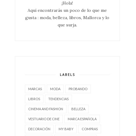
¡Hola!
Aquí encontrarás un poco de lo que me
gusta : moda, belleza, libros, Mallorca y lo
que surja.
LABELS
MARCAS
MODA
PROBANDO
LIBROS
TENDENCIAS
CINEMA AND FASHION
BELLEZA
VESTUARIO DE CINE
MARCA ESPAÑOLA
DECORACIÓN
MY BABY
COMPRAS