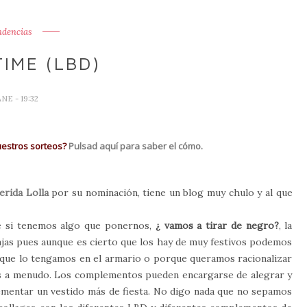
ndencias
IME (LBD)
ANE
- 19:32
uestros sorteos?
Pulsad aquí para saber el cómo.
erida Lolla
por su nominación, tiene un blog muy chulo y al que
se si tenemos algo que ponernos,
¿ vamos a tirar de negro?
, la
jas pues aunque es cierto que los hay de muy festivos podemos
porque lo tengamos en el armario o porque queramos racionalizar
ás a menudo. Los complementos pueden encargarse de alegrar y
ementar un vestido más de fiesta. No digo nada que no sepamos