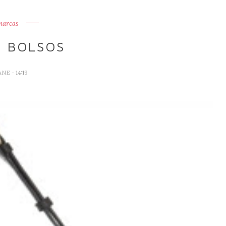
marcas
 BOLSOS
ANE
- 14:19