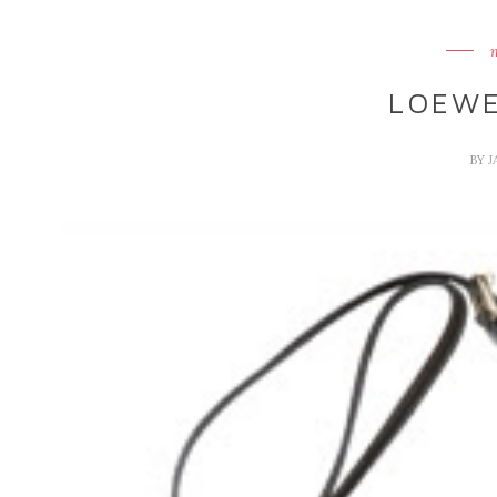
LOEWE
BY
J