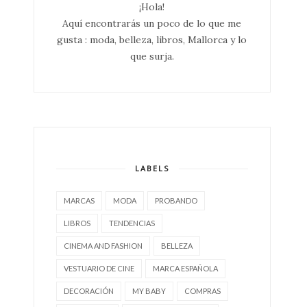
¡Hola!
Aquí encontrarás un poco de lo que me
gusta : moda, belleza, libros, Mallorca y lo
que surja.
LABELS
MARCAS
MODA
PROBANDO
LIBROS
TENDENCIAS
CINEMA AND FASHION
BELLEZA
VESTUARIO DE CINE
MARCA ESPAÑOLA
DECORACIÓN
MY BABY
COMPRAS