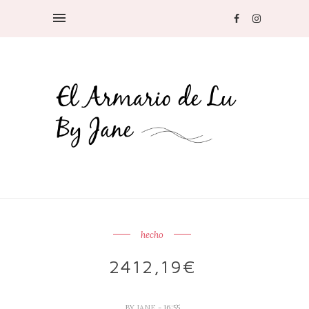
hecho
2412,19€
BY
JANE
- 16:55