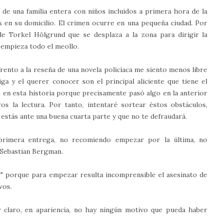
o de una familia entera con niños incluidos a primera hora de la
s en su domicilio. El crimen ocurre en una pequeña ciudad. Por
 de Torkel Hölgrund que se desplaza a la zona para dirigir la
uí empieza todo el meollo.
nto a la reseña de una novela policíaca me siento menos libre
ga y el querer conocer son el principal aliciente que tiene el
e en esta historia porque precisamente pasó algo en la anterior
os la lectura. Por tanto, intentaré sortear éstos obstáculos,
 estás ante una buena cuarta parte y que no te defraudará.
primera entrega, no recomiendo empezar por la última, no
a Sebastian Bergman.
er" porque para empezar resulta incomprensible el asesinato de
vos.
 y claro, en apariencia, no hay ningún motivo que pueda haber