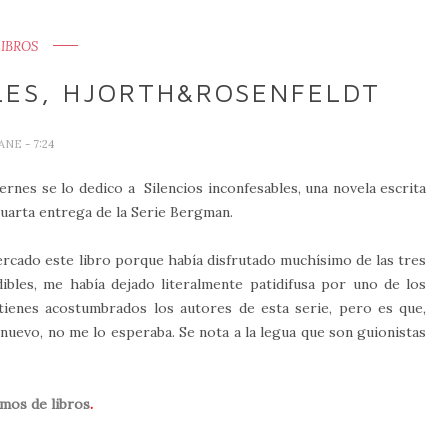
LIBROS
LES, HJORTH&ROSENFELDT
JANE
- 7:24
viernes se lo dedico a Silencios inconfesables, una novela escrita
cuarta entrega de la Serie Bergman.
ercado este libro porque había disfrutado muchísimo de las tres
ibles, me había dejado literalmente patidifusa por uno de los
 tienes acostumbrados los autores de esta serie, pero es que,
nuevo, no me lo esperaba. Se nota a la legua que son guionistas
mos de libros
.