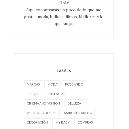
¡Hola!
Aquí encontrarás un poco de lo que me
gusta : moda, belleza, libros, Mallorca y lo
que surja.
LABELS
MARCAS
MODA
PROBANDO
LIBROS
TENDENCIAS
CINEMA AND FASHION
BELLEZA
VESTUARIO DE CINE
MARCA ESPAÑOLA
DECORACIÓN
MY BABY
COMPRAS