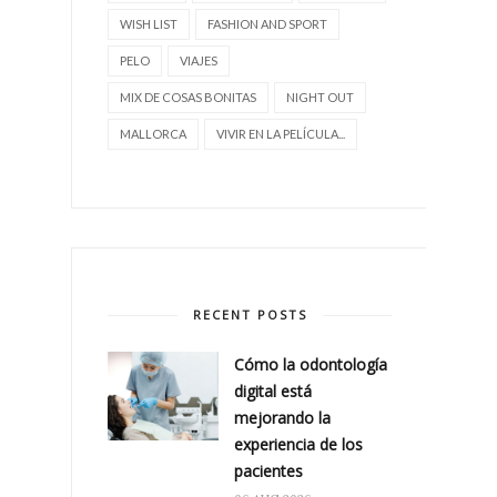
WISH LIST
FASHION AND SPORT
PELO
VIAJES
MIX DE COSAS BONITAS
NIGHT OUT
MALLORCA
VIVIR EN LA PELÍCULA...
RECENT POSTS
Cómo la odontología
digital está
mejorando la
experiencia de los
pacientes