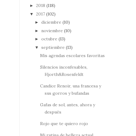
2018
(118)
►
2017
(102)
▼
diciembre
(10)
►
noviembre
(10)
►
octubre
(13)
►
septiembre
(13)
▼
Mis agendas escolares favoritas
Silencios inconfesables,
Hjorth&Rosenfeldt
Candice Renoir, una francesa y
sus gorros y bufandas
Gafas de sol, antes, ahora y
después
Rojo que te quiero rojo
Mi rutina de belleza actual