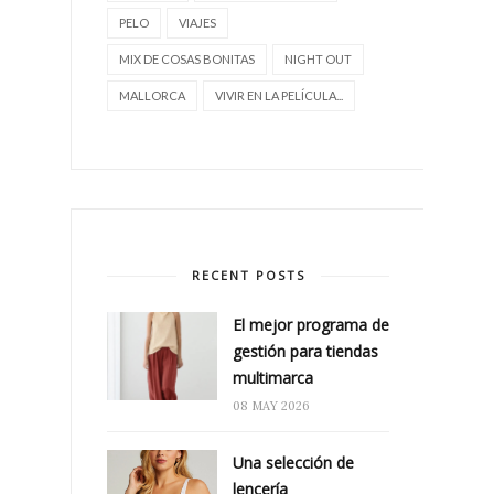
PELO
VIAJES
MIX DE COSAS BONITAS
NIGHT OUT
MALLORCA
VIVIR EN LA PELÍCULA...
RECENT POSTS
El mejor programa de
gestión para tiendas
multimarca
08 MAY 2026
Una selección de
lencería