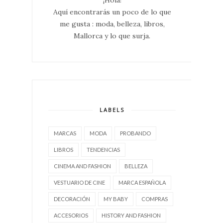
¡Hola!
Aquí encontrarás un poco de lo que
me gusta : moda, belleza, libros,
Mallorca y lo que surja.
LABELS
MARCAS
MODA
PROBANDO
LIBROS
TENDENCIAS
CINEMA AND FASHION
BELLEZA
VESTUARIO DE CINE
MARCA ESPAÑOLA
DECORACIÓN
MY BABY
COMPRAS
ACCESORIOS
HISTORY AND FASHION