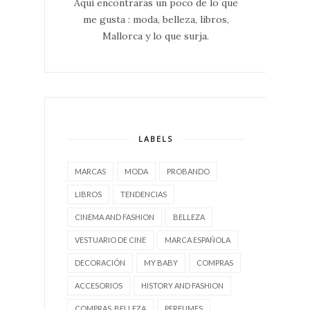
Aquí encontrarás un poco de lo que
me gusta : moda, belleza, libros,
Mallorca y lo que surja.
LABELS
MARCAS
MODA
PROBANDO
LIBROS
TENDENCIAS
CINEMA AND FASHION
BELLEZA
VESTUARIO DE CINE
MARCA ESPAÑOLA
DECORACIÓN
MY BABY
COMPRAS
ACCESORIOS
HISTORY AND FASHION
COMPRAS. BELLEZA
PERFUMES