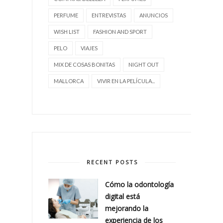
PERFUME
ENTREVISTAS
ANUNCIOS
WISH LIST
FASHION AND SPORT
PELO
VIAJES
MIX DE COSAS BONITAS
NIGHT OUT
MALLORCA
VIVIR EN LA PELÍCULA...
RECENT POSTS
Cómo la odontología
digital está
mejorando la
experiencia de los