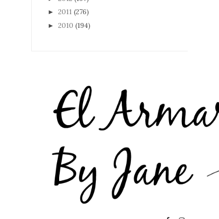
2011
(276)
►
2010
(194)
►