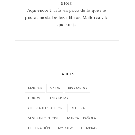
¡Hola!
Aquí encontrarás un poco de lo que me
gusta : moda, belleza, libros, Mallorca y lo
que surja.
LABELS
MARCAS
MODA
PROBANDO
LIBROS
TENDENCIAS
CINEMA AND FASHION
BELLEZA
VESTUARIO DE CINE
MARCA ESPAÑOLA
DECORACIÓN
MY BABY
COMPRAS