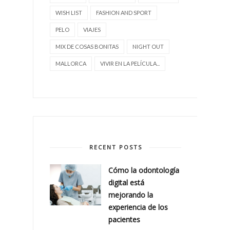
WISH LIST
FASHION AND SPORT
PELO
VIAJES
MIX DE COSAS BONITAS
NIGHT OUT
MALLORCA
VIVIR EN LA PELÍCULA...
RECENT POSTS
Cómo la odontología
digital está
mejorando la
experiencia de los
pacientes