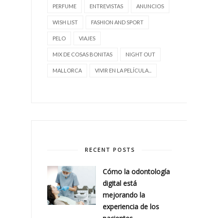
PERFUME
ENTREVISTAS
ANUNCIOS
WISH LIST
FASHION AND SPORT
PELO
VIAJES
MIX DE COSAS BONITAS
NIGHT OUT
MALLORCA
VIVIR EN LA PELÍCULA...
RECENT POSTS
Cómo la odontología
digital está
mejorando la
experiencia de los