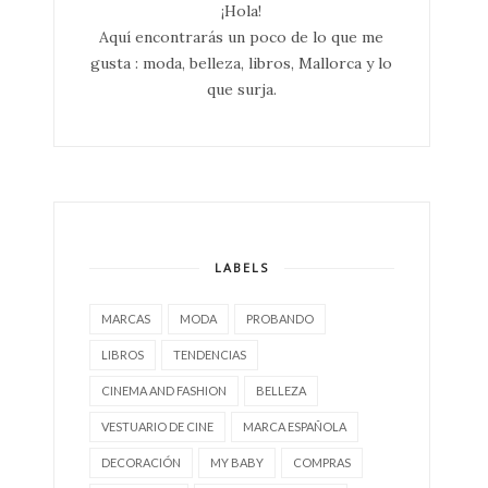
¡Hola!
Aquí encontrarás un poco de lo que me
gusta : moda, belleza, libros, Mallorca y lo
que surja.
LABELS
MARCAS
MODA
PROBANDO
LIBROS
TENDENCIAS
CINEMA AND FASHION
BELLEZA
VESTUARIO DE CINE
MARCA ESPAÑOLA
DECORACIÓN
MY BABY
COMPRAS