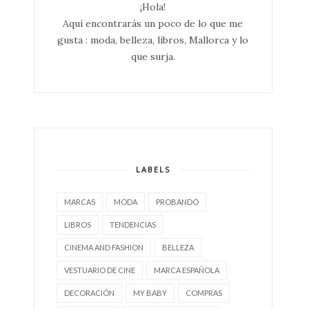
¡Hola!
Aquí encontrarás un poco de lo que me
gusta : moda, belleza, libros, Mallorca y lo
que surja.
LABELS
MARCAS
MODA
PROBANDO
LIBROS
TENDENCIAS
CINEMA AND FASHION
BELLEZA
VESTUARIO DE CINE
MARCA ESPAÑOLA
DECORACIÓN
MY BABY
COMPRAS