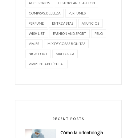
ACCESORIOS
HISTORY AND FASHION
COMPRAS. BELLEZA
PERFUMES
PERFUME
ENTREVISTAS
ANUNCIOS
WISH LIST
FASHION AND SPORT
PELO
VIAJES
MIX DE COSAS BONITAS
NIGHT OUT
MALLORCA
VIVIR EN LA PELÍCULA...
RECENT POSTS
Cómo la odontología