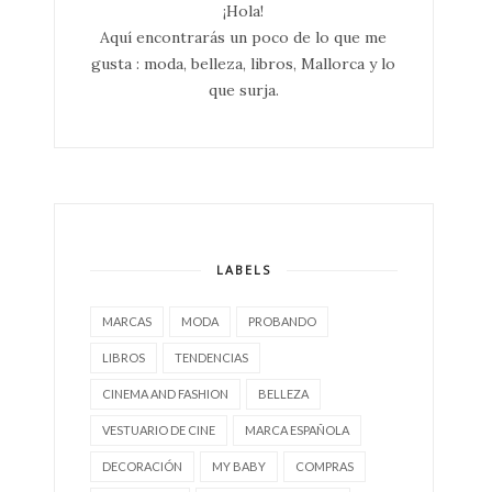
¡Hola!
Aquí encontrarás un poco de lo que me
gusta : moda, belleza, libros, Mallorca y lo
que surja.
LABELS
MARCAS
MODA
PROBANDO
LIBROS
TENDENCIAS
CINEMA AND FASHION
BELLEZA
VESTUARIO DE CINE
MARCA ESPAÑOLA
DECORACIÓN
MY BABY
COMPRAS