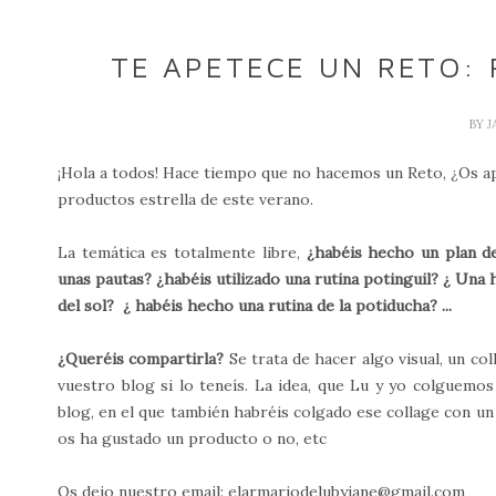
TE APETECE UN RETO: 
BY
J
¡Hola a todos! Hace tiempo que no hacemos un Reto, ¿Os ap
productos estrella de este verano.
La temática es totalmente libre,
¿habéis hecho un plan d
unas pautas? ¿habéis utilizado una rutina potinguil? ¿ Una
del sol? ¿ habéis hecho una rutina de la potiducha? ...
¿Queréis compartirla?
Se trata de hacer algo visual, un col
vuestro blog si lo teneís. La idea, que Lu y yo colguemos
blog, en el que también habréis colgado ese collage con un 
os ha gustado un producto o no, etc
Os dejo nuestro email: elarmariodelubyjane@gmail.com