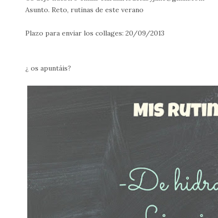
Asunto. Reto, rutinas de este verano
Plazo para enviar los collages: 20/09/2013
¿ os apuntáis?