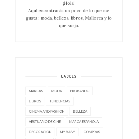
¡Hola!
Aquí encontrarás un poco de lo que me
gusta : moda, belleza, libros, Mallorca y lo
que surja.
LABELS
MARCAS
MODA
PROBANDO
LIBROS
TENDENCIAS
CINEMA AND FASHION
BELLEZA
VESTUARIO DE CINE
MARCA ESPAÑOLA
DECORACIÓN
MY BABY
COMPRAS