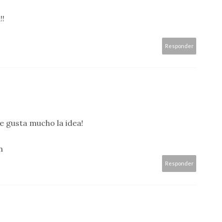
!!
Responder
me gusta mucho la idea!
m
Responder