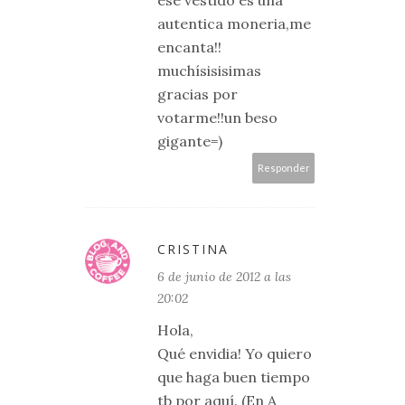
ese vestido es una
autentica moneria,me
encanta!!
muchísisisimas
gracias por
votarme!!un beso
gigante=)
Responder
CRISTINA
6 de junio de 2012 a las
20:02
Hola,
Qué envidia! Yo quiero
que haga buen tiempo
tb por aquí. (En A