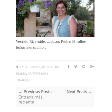
Vestido Riverside, zapatos Pedro Miralles,
bolso mercadillo...
,
TAGS :
OUTFIT
OUTFITS DE
,
DIARIO
OUTFITS PARA
TRABAJAR
← Previous Posts
Next Posts →
Entrada más
reciente