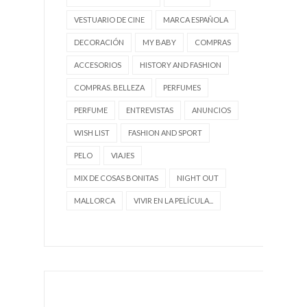
VESTUARIO DE CINE
MARCA ESPAÑOLA
DECORACIÓN
MY BABY
COMPRAS
ACCESORIOS
HISTORY AND FASHION
COMPRAS. BELLEZA
PERFUMES
PERFUME
ENTREVISTAS
ANUNCIOS
WISH LIST
FASHION AND SPORT
PELO
VIAJES
MIX DE COSAS BONITAS
NIGHT OUT
MALLORCA
VIVIR EN LA PELÍCULA...