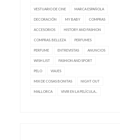
VESTUARIO DE CINE
MARCA ESPAÑOLA
DECORACIÓN
MY BABY
COMPRAS
ACCESORIOS
HISTORY AND FASHION
COMPRAS. BELLEZA
PERFUMES
PERFUME
ENTREVISTAS
ANUNCIOS
WISH LIST
FASHION AND SPORT
PELO
VIAJES
MIX DE COSAS BONITAS
NIGHT OUT
MALLORCA
VIVIR EN LA PELÍCULA...