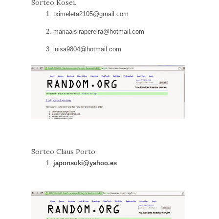
Sorteo Kosei.
tximeleta2105@gmail.com
mariaalsirapereira@hotmail.com
luisa9804@hotmail.com
Sorteo Claus Porto:
japonsuki@yahoo.es