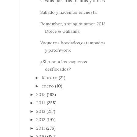
Cestas para tus plantas y flores
Sábado y hacemos encuesta
Remember, spring summer 2013
Dolce & Gabanna
Vaqueros bordados,estampados
y patchwork
¿Sí o no a los vaqueros
desflecados?
febrero
(21)
►
enero
(10)
►
2015
(192)
►
2014
(255)
►
2013
(217)
►
2012
(197)
►
2011
(276)
►
2010
(194)
►