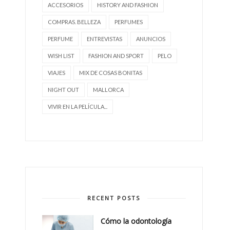
ACCESORIOS
HISTORY AND FASHION
COMPRAS. BELLEZA
PERFUMES
PERFUME
ENTREVISTAS
ANUNCIOS
WISH LIST
FASHION AND SPORT
PELO
VIAJES
MIX DE COSAS BONITAS
NIGHT OUT
MALLORCA
VIVIR EN LA PELÍCULA...
RECENT POSTS
Cómo la odontología