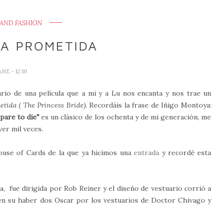
AND FASHION
SA PROMETIDA
ANE
- 12:10
rio de una película que a mi y a Lu nos encanta y nos trae un
tida ( The Princess Bride)
. Recordáis la frase de Iñigo Montoya:
pare to die"
es un clásico de los ochenta y de mi generación, me
ver mil veces.
ouse of Cards de la que ya hicimos una
entrada
y recordé esta
da, fue dirigida por Rob Reiner y el diseño de vestuario corrió a
 en su haber dos Oscar por los vestuarios de Doctor Chivago y