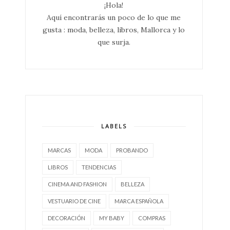
¡Hola!
Aquí encontrarás un poco de lo que me
gusta : moda, belleza, libros, Mallorca y lo
que surja.
LABELS
MARCAS
MODA
PROBANDO
LIBROS
TENDENCIAS
CINEMA AND FASHION
BELLEZA
VESTUARIO DE CINE
MARCA ESPAÑOLA
DECORACIÓN
MY BABY
COMPRAS