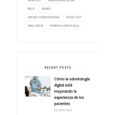
WISH LIST
FASHION AND SPORT
PELO
VIAJES
MIX DE COSAS BONITAS
NIGHT OUT
MALLORCA
VIVIR EN LA PELÍCULA...
RECENT POSTS
Cómo la odontología
digital está
mejorando la
experiencia de los
pacientes
06 AUG 2026