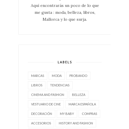
Aquí encontrarás un poco de lo que
me gusta : moda, belleza, libros,
Mallorca y lo que surja.
LABELS
MARCAS
MODA
PROBANDO
LIBROS
TENDENCIAS
CINEMA AND FASHION
BELLEZA
VESTUARIO DE CINE
MARCA ESPAÑOLA
DECORACIÓN
MY BABY
COMPRAS
ACCESORIOS
HISTORY AND FASHION