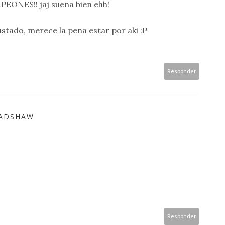
MPEONES!! jaj suena bien ehh!
stado, merece la pena estar por aki :P
Responder
RADSHAW
Responder