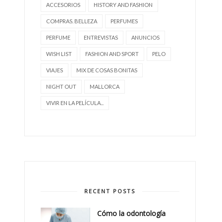
ACCESORIOS
HISTORY AND FASHION
COMPRAS. BELLEZA
PERFUMES
PERFUME
ENTREVISTAS
ANUNCIOS
WISH LIST
FASHION AND SPORT
PELO
VIAJES
MIX DE COSAS BONITAS
NIGHT OUT
MALLORCA
VIVIR EN LA PELÍCULA...
RECENT POSTS
Cómo la odontología