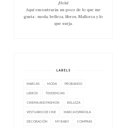
¡Hola!
Aquí encontrarás un poco de lo que me
gusta : moda, belleza, libros, Mallorca y lo
que surja.
LABELS
MARCAS
MODA
PROBANDO
LIBROS
TENDENCIAS
CINEMA AND FASHION
BELLEZA
VESTUARIO DE CINE
MARCA ESPAÑOLA
DECORACIÓN
MY BABY
COMPRAS