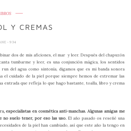
LIBROS
OL Y CREMAS
JANE
- 9:34
binar dos de mis aficiones, el mar y leer. Después del chapuzón
anta tumbarme y leer, es una conjunción mágica, los sentidos
run run del agua como sintonía, digamos que es mi banda sonora
ña el cuidado de la piel porque siempre hemos de extremar las
entrada que refleja lo que hago bastante, toalla, libro y crema
ra
, especialistas en cosmética anti-manchas. Algunas amigas me
 no suelo tener, por eso las uso.
El año pasado os reseñé una
cesidades de la piel han cambiado, así que este año la tengo en