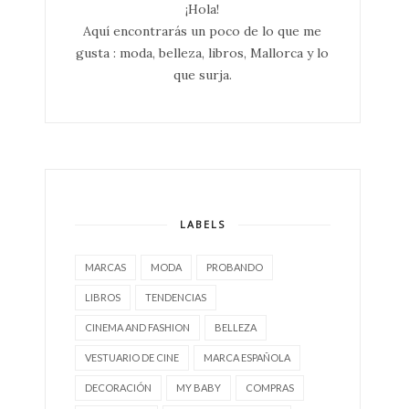
¡Hola!
Aquí encontrarás un poco de lo que me
gusta : moda, belleza, libros, Mallorca y lo
que surja.
LABELS
MARCAS
MODA
PROBANDO
LIBROS
TENDENCIAS
CINEMA AND FASHION
BELLEZA
VESTUARIO DE CINE
MARCA ESPAÑOLA
DECORACIÓN
MY BABY
COMPRAS