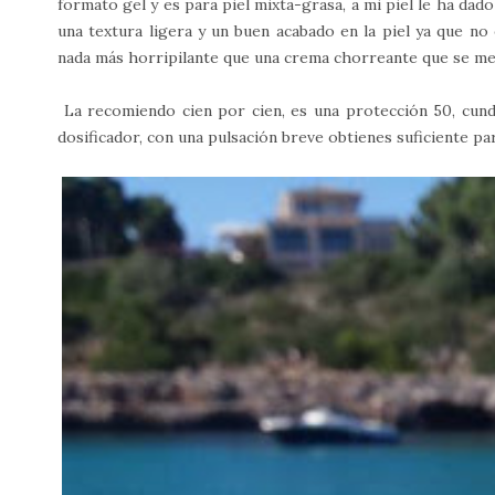
formato gel y es para piel mixta-grasa, a mi piel le ha da
una textura ligera y un buen acabado en la piel ya que 
nada más horripilante que una crema chorreante que se mete
La recomiendo cien por cien, es una protección 50, cun
dosificador, con una pulsación breve obtienes suficiente pa