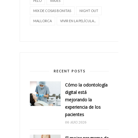
PELO
VIAJES
MIX DE COSAS BONITAS
NIGHT OUT
MALLORCA
VIVIR EN LA PELÍCULA...
RECENT POSTS
Cómo la odontología
digital está
mejorando la
experiencia de los
pacientes
06 AUG 2026