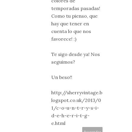
colores de
temporadas pasadas!
Como tu pienso, que
hay que tener en
cuenta lo que nos
favorece! :)
Te sigo desde ya! Nos
seguimos?
Un beso!!
http://sherryvintage.b
logspot.co.uk/2013/0
1/c-o-u-n-t-r-y-s-i-
d-e-h-e-r-i-t-g-
e.html
Responder