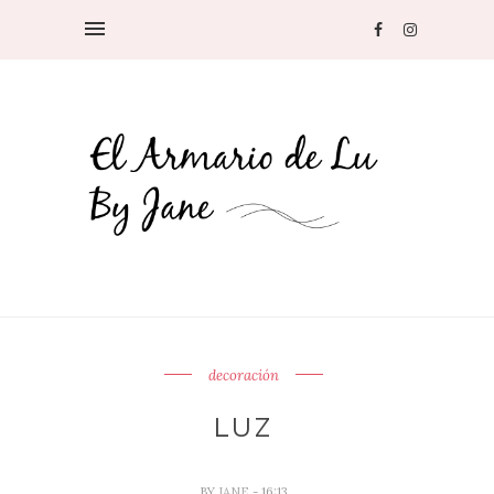
decoración
LUZ
BY
JANE
- 16:13