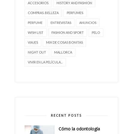
ACCESORIOS
HISTORY AND FASHION
COMPRAS. BELLEZA
PERFUMES
PERFUME
ENTREVISTAS
ANUNCIOS
WISH LIST
FASHION AND SPORT
PELO
VIAJES
MIX DE COSAS BONITAS
NIGHT OUT
MALLORCA
VIVIR EN LA PELÍCULA...
RECENT POSTS
Cómo la odontología