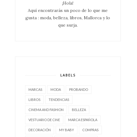
¡Hola!
Aquí encontrarás un poco de lo que me
gusta : moda, belleza, libros, Mallorca y lo
que surja.
LABELS
MARCAS
MODA
PROBANDO
LIBROS
TENDENCIAS
CINEMA AND FASHION
BELLEZA
VESTUARIO DE CINE
MARCA ESPAÑOLA
DECORACIÓN
MY BABY
COMPRAS