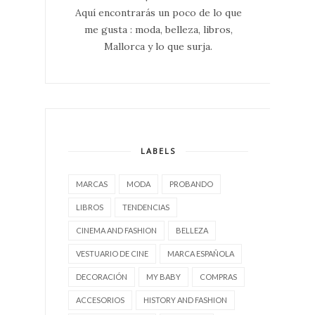
Aquí encontrarás un poco de lo que
me gusta : moda, belleza, libros,
Mallorca y lo que surja.
LABELS
MARCAS
MODA
PROBANDO
LIBROS
TENDENCIAS
CINEMA AND FASHION
BELLEZA
VESTUARIO DE CINE
MARCA ESPAÑOLA
DECORACIÓN
MY BABY
COMPRAS
ACCESORIOS
HISTORY AND FASHION