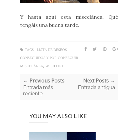
Y hasta aquí esta miscelánea. Qué
tengáis una buena tarde.
TAGS :
LISTA DE DESEOS
,
CONSEGUIDOS Y POR CONSEGUIR
,
MISCELÁNEA
WISH LIST
← Previous Posts
Next Posts →
Entrada más
Entrada antigua
reciente
YOU MAY ALSO LIKE