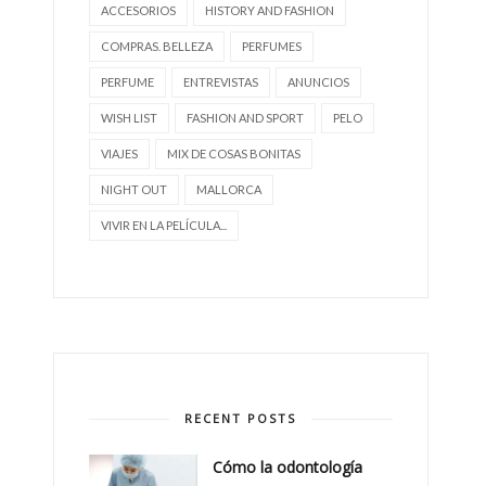
ACCESORIOS
HISTORY AND FASHION
COMPRAS. BELLEZA
PERFUMES
PERFUME
ENTREVISTAS
ANUNCIOS
WISH LIST
FASHION AND SPORT
PELO
VIAJES
MIX DE COSAS BONITAS
NIGHT OUT
MALLORCA
VIVIR EN LA PELÍCULA...
RECENT POSTS
Cómo la odontología