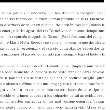
son dos jóvenes enamorados que han decidido sumergirse en el
usca de los restos de un avión alemán perdido en 1943. Mientras
a el oriﬁcio de salida en el hielo. No podrán escapar. Cuando la
a emerge de las aguas del río Torneälven. Al mismo tiempo, una
son, la reputada abogada de Kiruna. ¿Es el fantasma del cuerpo
ía Anna-Maria Mella, Rebecka se sume en un enigma que despierta
gar donde la vergüenza y el secreto controlan los recuerdos de
ra mantener el pasado enterrado para siempre bajo el hielo y la
 porque me atrapó desde el minuto cero. Empieza muy bien y
s en todo momento. Aunque ya lo he visto antes en otras novelas
e la fallecida. No se trata de que sea un recurso original pues
 casi sientes a Wilma como una amiga y con la triste sensación de
gra y nórdica- creo que es una característica de este tipo de
ducido el crimen, conoces a los culpables de tal atrocidad pero
portante saber cuáles fueron los motivos qué quién fue. Va más
s sienten culpa o un total desprecio hacia la vida. Al ser ésta