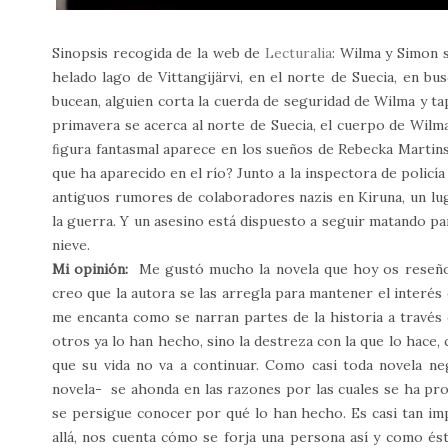
Sinopsis recogida de la web de
Lecturalia
: Wilma y Simon 
helado lago de Vittangijärvi, en el norte de Suecia, en b
bucean, alguien corta la cuerda de seguridad de Wilma y tap
primavera se acerca al norte de Suecia, el cuerpo de Wilm
ﬁgura fantasmal aparece en los sueños de Rebecka Martins
que ha aparecido en el río? Junto a la inspectora de polic
antiguos rumores de colaboradores nazis en Kiruna, un lu
la guerra. Y un asesino está dispuesto a seguir matando pa
nieve.
Mi opinión:
Me gustó mucho la novela que hoy os reseño
creo que la autora se las arregla para mantener el interé
me encanta como se narran partes de la historia a través d
otros ya lo han hecho, sino la destreza con la que lo hace,
que su vida no va a continuar. Como casi toda novela ne
novela- se ahonda en las razones por las cuales se ha pro
se persigue conocer por qué lo han hecho. Es casi tan im
allá, nos cuenta cómo se forja una persona así y como ésto