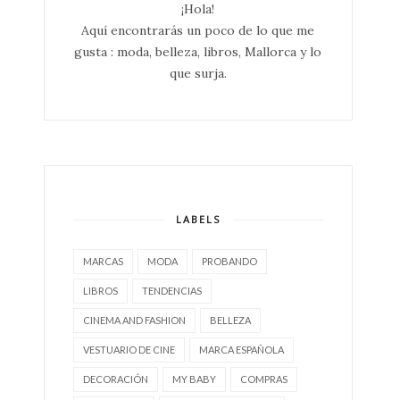
¡Hola!
Aquí encontrarás un poco de lo que me
gusta : moda, belleza, libros, Mallorca y lo
que surja.
LABELS
MARCAS
MODA
PROBANDO
LIBROS
TENDENCIAS
CINEMA AND FASHION
BELLEZA
VESTUARIO DE CINE
MARCA ESPAÑOLA
DECORACIÓN
MY BABY
COMPRAS