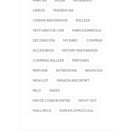
MARCAS
MODA
PROBANDO
LIBROS
TENDENCIAS
CINEMA AND FASHION
BELLEZA
VESTUARIO DE CINE
MARCA ESPAÑOLA
DECORACIÓN
MY BABY
COMPRAS
ACCESORIOS
HISTORY AND FASHION
COMPRAS. BELLEZA
PERFUMES
PERFUME
ENTREVISTAS
ANUNCIOS
WISH LIST
FASHION AND SPORT
PELO
VIAJES
MIX DE COSAS BONITAS
NIGHT OUT
MALLORCA
VIVIR EN LA PELÍCULA...