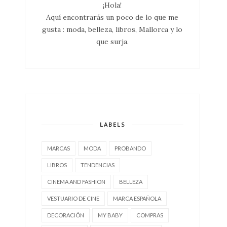
¡Hola!
Aquí encontrarás un poco de lo que me
gusta : moda, belleza, libros, Mallorca y lo
que surja.
LABELS
MARCAS
MODA
PROBANDO
LIBROS
TENDENCIAS
CINEMA AND FASHION
BELLEZA
VESTUARIO DE CINE
MARCA ESPAÑOLA
DECORACIÓN
MY BABY
COMPRAS