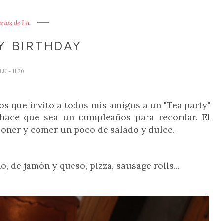
erías de Lu
Y BIRTHDAY
LU
- 11:20
s que invito a todos mis amigos a un "Tea party"
l hace que sea un cumpleaños para recordar. El
poner y comer un poco de salado y dulce.
o, de jamón y queso, pizza, sausage rolls...