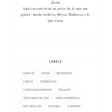
¡Hola!
Aquí encontrarás un poco de lo que me
gusta : moda, belleza, libros, Mallorca y lo
que surja.
LABELS
MARCAS
MODA
PROBANDO
LIBROS
TENDENCIAS
CINEMA AND FASHION
BELLEZA
VESTUARIO DE CINE
MARCA ESPAÑOLA
DECORACIÓN
MY BABY
COMPRAS