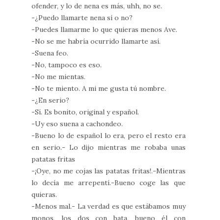
ofender, y lo de nena es más, uhh, no se.
-¿Puedo llamarte nena sí o no?
-Puedes llamarme lo que quieras menos Ave.
-No se me habría ocurrido llamarte así.
-Suena feo.
-No, tampoco es eso.
-No me mientas.
-No te miento. A mi me gusta tú nombre.
-¿En serio?
-Sí. Es bonito, original y español.
-Uy eso suena a cachondeo.
-Bueno lo de español lo era, pero el resto era
en serio.- Lo dijo mientras me robaba unas
patatas fritas
-¡Oye, no me cojas las patatas fritas!.-Mientras
lo decía me arrepentí.-Bueno coge las que
quieras.
-Menos mal.- La verdad es que estábamos muy
monos, los dos con bata, bueno él con