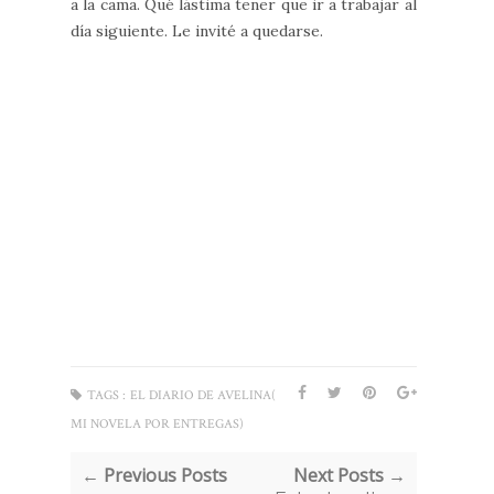
a la cama. Qué lástima tener que ir a trabajar al
día siguiente. Le invité a quedarse.
TAGS :
EL DIARIO DE AVELINA(
MI NOVELA POR ENTREGAS)
← Previous Posts
Next Posts →