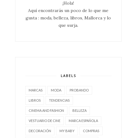
¡Hola!
Aquí encontrarás un poco de lo que me
gusta : moda, belleza, libros, Mallorca y lo
que surja.
LABELS
MARCAS
MODA
PROBANDO
LIBROS
TENDENCIAS
CINEMA AND FASHION
BELLEZA
VESTUARIO DE CINE
MARCA ESPAÑOLA
DECORACIÓN
MY BABY
COMPRAS