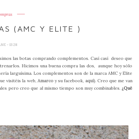
ompras
S (AMC Y ELITE )
ANE
- 13:28
 pusimos las botas comprando complementos. Casí casí deseo que
estrenarlos. Hicimos una buena compra las dos, aunque hoy sólo
sería larguísima. Los complementos son de la marca AMC y Elite
e visitéis la web,
Amarco
y su facebook,
aquí
). Creo que me van
iales pero creo que al mismo tiempo son muy combinables.
¿Qué